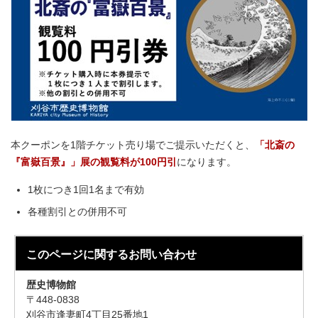
本クーポンを1階チケット売り場でご提示いただくと、
「北斎の
『富嶽百景』」展の観覧料が100円引
になります。
1枚につき1回1名まで有効
各種割引との併用不可
このページに関する
お問い合わせ
歴史博物館
〒448-0838
刈谷市逢妻町4丁目25番地1