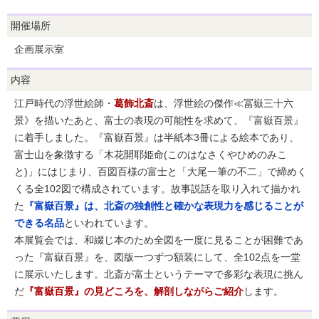
開催場所
企画展示室
内容
江戸時代の浮世絵師・
葛飾北斎
は、浮世絵の傑作≪冨嶽三十六
景》を描いたあと、富士の表現の可能性を求めて、『富嶽百景』
に着手しました。『富嶽百景』は半紙本3冊による絵本であり、
富士山を象徴する「木花開耶姫命(このはなさくやひめのみこ
と)」にはじまり、百図百様の富士と「大尾一筆の不二」で締めく
くる全102図で構成されています。故事説話を取り入れて描かれ
た
『富嶽百景』は、北斎の独創性と確かな表現力を感じることが
できる名品
といわれています。
本展覧会では、和綴じ本のため全図を一度に見ることが困難であ
った『富嶽百景』を、図版一つずつ額装にして、全102点を一堂
に展示いたします。北斎が富士というテーマで多彩な表現に挑ん
だ
『富嶽百景』の見どころを、解剖しながらご紹介
します。