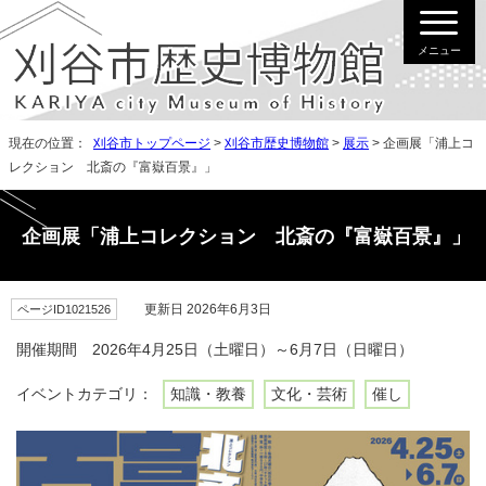
メニュー
現在の位置：
刈谷市トップページ
>
刈谷市歴史博物館
>
展示
> 企画展「浦上コ
レクション 北斎の『富嶽百景』」
企画展「浦上コレクション 北斎の『富嶽百景』」
更新日 2026年6月3日
ページID1021526
開催期間 2026年4月25日（土曜日）～6月7日（日曜日）
イベントカテゴリ：
知識・教養
文化・芸術
催し