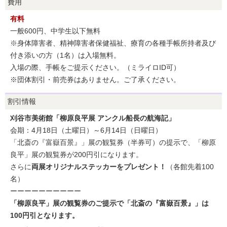
費用
有料
一般600円、中学生以下無料
※身体障害者、精神障害者保健福祉、療育の各種手帳所持者及び
付き添いの方（1名）は入場無料。
入場の際、手帳をご提示ください。（ミライロID可）
※団体割引・前売券はありません。ご了承ください。
割引情報
刈谷市美術館「柳原良平展 アンクル船長の航海記」
会期：4月18日（土曜日）～6月14日（日曜日）
「北斎の『富嶽百景』」展の観覧券（半券可）の提示で、「柳原
良平」展の観覧券が200円引になります。
さらに
両展オリジナルステッカーをプレゼント！
（各館先着100
名）
ーーーーーーーーーー
「柳原良平」展の観覧券のご提示で「北斎の『富嶽百景』」は
100円引となります。