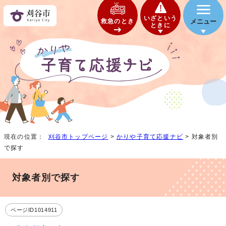
いざという
救急のとき
メニュー
ときに
現在の位置：
刈谷市トップページ
>
かりや子育て応援ナビ
> 対象者別
で探す
対象者別で探す
ページID1014911