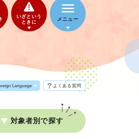
いざという
き
メニュー
ときに
oreign Language
よくある質問
対象者別で探す