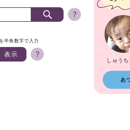
Dを半角数字で入力
しゅうち
あ