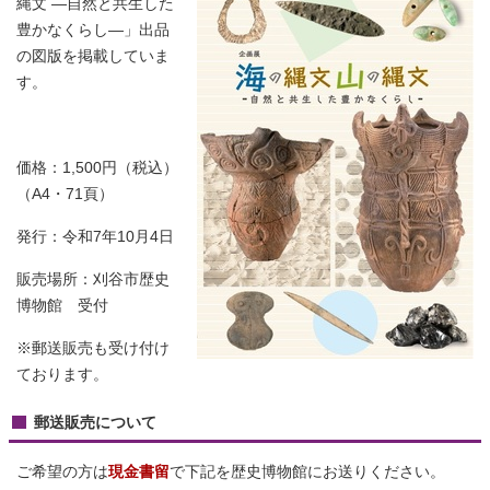
縄文 ―自然と共生した
豊かなくらし―」出品
の図版を掲載していま
す。
価格：1,500円（税込）
（A4・71頁）
発行：令和7年10月4日
販売場所：刈谷市歴史
博物館 受付
※郵送販売も受け付け
ております。
郵送販売について
ご希望の方は
現金書留
で下記を歴史博物館にお送りください。