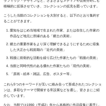
ラフィック・デザインなど、さまざまなメディアや芸術分野にも
積極的に拡張させていき、コレクションの拡充を図っています。
こうした当館のコレクションを大別すると、以下のとおり集約す
ることができます。
愛知をはじめ当地域で生まれた作家、または在住した作家の
作品など地元に所縁のある「郷土の美術」
郷土の重要作家をより深く理解できるようにするために収集
した大正から戦前期の「近代の美術」
戦後に前衛的な活動を繰り広げた作家たちの「戦後の美術」
当館と同時代性のある優れた作家たちの「現代の美術」
「原画－絵本・雑誌、広告、ポスター等」
これら5つのキーワードが互いに絡み合って形成されたコレクショ
ンは、多彩なテーマで開催する常設展などを通し、皆さまにご紹
介しています。
なお、当館では1990（平成2）年から本格的に作品収集に着手し、