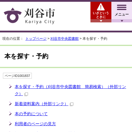
いざという
メニュー
ときに
現在の位置：
トップページ
>
刈谷市中央図書館
> 本を探す・予約
本を探す・予約
ページID1001837
本を探す・予約（刈谷市中央図書館 簡易検索）
（外部リン
ク）
新着資料案内
（外部リンク）
本の予約について
利用者のページの見方