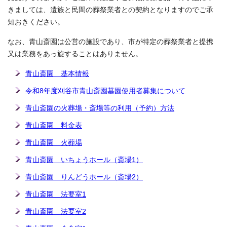
きましては、遺族と民間の葬祭業者との契約となりますのでご承
知おきください。
なお、青山斎園は公営の施設であり、市が特定の葬祭業者と提携
又は業務をあっ旋することはありません。
青山斎園 基本情報
令和8年度刈谷市青山斎園墓園使用者募集について
青山斎園の火葬場・斎場等の利用（予約）方法
青山斎園 料金表
青山斎園 火葬場
青山斎園 いちょうホール（斎場1）
青山斎園 りんどうホール（斎場2）
青山斎園 法要室1
青山斎園 法要室2