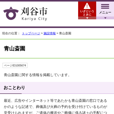
いざという
メニュー
ときに
現在の位置：
トップページ
>
施設情報
> 青山斎園
青山斎園
ページID1005674
青山斎園に関する情報を掲載しています。
おことわり
最近、広告やインターネット等であたかも青山斎園の窓口である
かのような記述で、葬儀及び火葬の予約を受け付けているものが
見受けられますが、ご遺体の搬送やご葬儀に係る諸々の手配につ