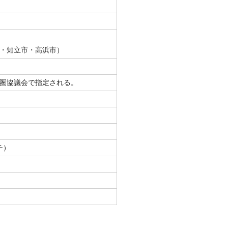
・知立市・高浜市）
圏協議会で指定される。
チ）