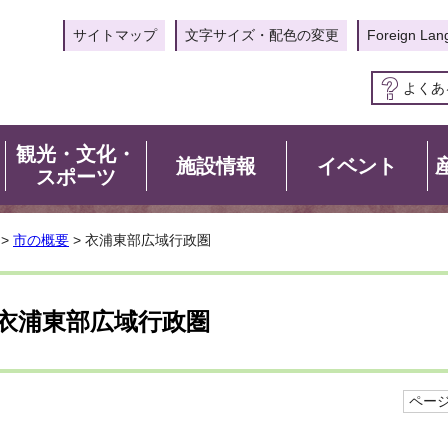
サイトマップ
文字サイズ・配色の変更
Foreign Lan
よくあ
観光・文化・
施設情報
イベント
スポーツ
>
市の概要
> 衣浦東部広域行政圏
衣浦東部広域行政圏
ページI