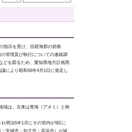
の指示を受け、旧碧海郡の碧南
務の管理及び執行についての連絡調
などを図るため、愛知県地方計画西
議により昭和56年4月1日に発足し
地域は、古来は青海（アオミ）と称
れ明治5年1月にその管内が9区に
市・安城市・知立市・高浜市）が誕