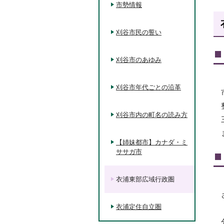
市勢情報
刈谷市民の誓い
刈谷市のあゆみ
刈谷市年代ごとの沿革
刈谷市内の町名の読み方
【姉妹都市】カナダ・ミ
ササガ市
衣浦東部広域行政圏
衣浦定住自立圏