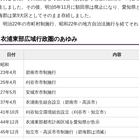
生しました。その後、明治5年11月に額田県は廃止になり、愛知県
海郡は第9大区としてそのまま存続しました。
明治22年の市町村制施行、昭和22年の地方自治法施行を経てそれ
衣浦東部広域行政圏のあゆみ
日付
内容
昭和
23年4月
碧南市市制施行
25年4月
刈谷市市制施行
27年5月
安城市市制施行
37年4月
衣浦衛生組合設立（碧南市・高浜市）
41年10月
刈谷知立環境組合設立（刈谷市・知立市）
44年12月
衣浦東部都市計画区域を愛知県が告示
45年12月
知立市・高浜市市制施行（碧海郡は消滅）