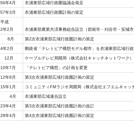
56年4月
衣浦東部広域行政圏協議会発足
57年3月
衣浦東部広域行政圏計画の策定
平成
2年2月
衣浦東部農業共済事務組合設立（碧南市・刈谷市・安城市
8月
第2次衣浦東部広域行政圏計画の策定
4年2月
郵政省「テレトピア構想モデル都市」を衣浦東部広域行政
12月
ケーブルテレビ局開局（株式会社キャッチネットワーク）
10年7月
「テレトピア構想」の計画を変更
12年8月
第3次衣浦東部広域行政圏計画の策定
15年1月
コミュニティFMラジオ局開局（株式会社エフエムキャッ
4月
衣浦東部広域連合設立
23年4月
第3次衣浦東部広域行政圏計画の改訂
28年4月
第4次衣浦東部広域行政圏計画の策定