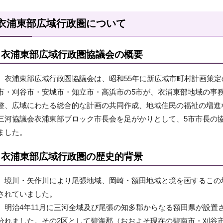
衣浦東部広域行政圏について
衣浦東部広域行政圏協議会の概要
衣浦東部広域行政圏協議会は、昭和55年に新広域市町村計画策定
市・刈谷市・安城市・知立市・高浜市の5市が、衣浦東部地域の事
整、広域にわたる総合的な計画の共同作成、地域住民の福祉の増進
三河協議会衣浦東部ブロック市長会を足がかりとして、5市市長の協
ました。
衣浦東部広域行政圏の歴史的背景
境川・矢作川により尾張地域、岡崎・額田地域と境を画するこの
されていました。
明治4年11月に三河全域及び尾張の知多郡からなる額田県が設置さ
分れました。その2区として碧海郡（おおよそ現在の碧南市・刈谷