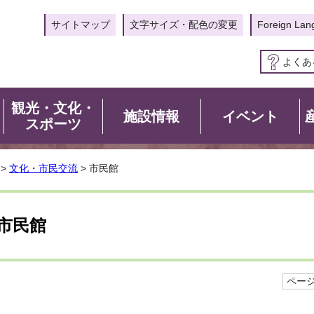
サイトマップ
文字サイズ・配色の変更
Foreign Lan
よくあ
観光・文化・
施設情報
イベント
スポーツ
>
文化・市民交流
> 市民館
市民館
ページI