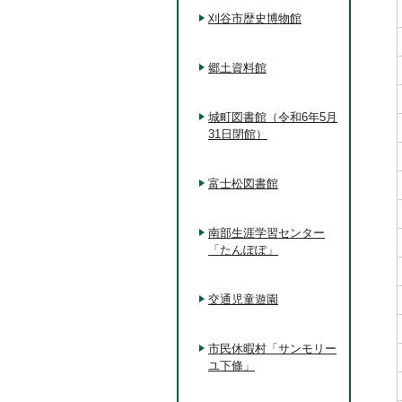
刈谷市歴史博物館
郷土資料館
城町図書館（令和6年5月
31日閉館）
富士松図書館
南部生涯学習センター
「たんぽぽ」
交通児童遊園
市民休暇村「サンモリー
ユ下條」