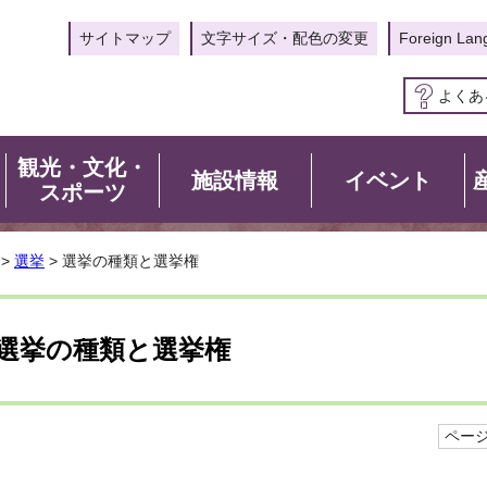
サイトマップ
文字サイズ・配色の変更
Foreign Lan
よくあ
観光・文化・
施設情報
イベント
スポーツ
>
選挙
> 選挙の種類と選挙権
選挙の種類と選挙権
ページI