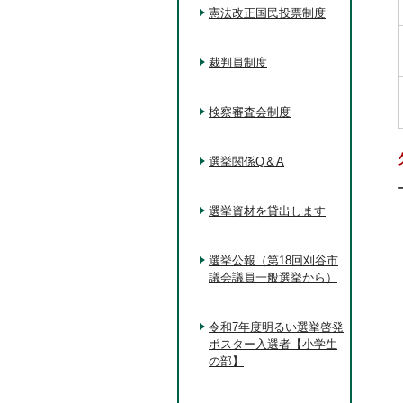
憲法改正国民投票制度
裁判員制度
検察審査会制度
選挙関係Q＆A
選挙資材を貸出します
選挙公報（第18回刈谷市
議会議員一般選挙から）
令和7年度明るい選挙啓発
ポスター入選者【小学生
の部】