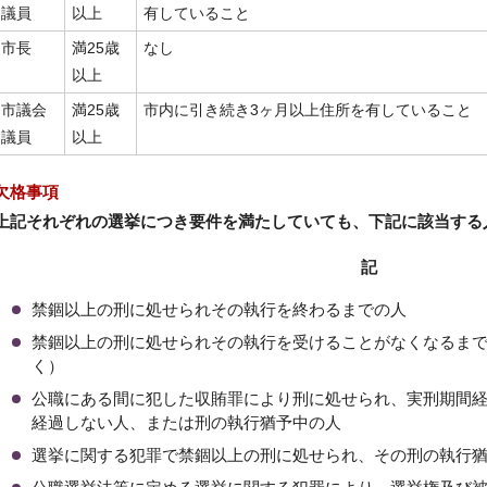
議員
以上
有していること
市長
満25歳
なし
以上
市議会
満25歳
市内に引き続き3ヶ月以上住所を有していること
議員
以上
欠格事項
上記それぞれの選挙につき要件を満たしていても、下記に該当する
記
禁錮以上の刑に処せられその執行を終わるまでの人
禁錮以上の刑に処せられその執行を受けることがなくなるま
く）
公職にある間に犯した収賄罪により刑に処せられ、実刑期間経
経過しない人、または刑の執行猶予中の人
選挙に関する犯罪で禁錮以上の刑に処せられ、その刑の執行