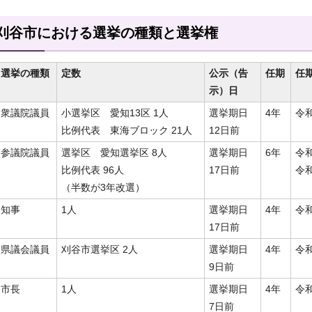
刈谷市における選挙の種類と選挙権
選挙の種類
定数
公示（告
任期
任
示）日
衆議院議員
小選挙区 愛知13区 1人
選挙期日
4年
令和
比例代表 東海ブロック 21人
12日前
参議院議員
選挙区 愛知選挙区 8人
選挙期日
6年
令和
比例代表 96人
17日前
令和
（半数が3年改選）
知事
1人
選挙期日
4年
令和
17日前
県議会議員
刈谷市選挙区 2人
選挙期日
4年
令和
9日前
市長
1人
選挙期日
4年
令和
7日前