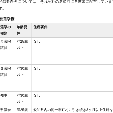
登録要件等については、それぞれの選挙前に各世帯に配布していま
す。
被選挙権
選挙の
年齢要
住所要件
種類
件
衆議院
満25歳
なし
議員
以上
参議院
満30歳
なし
議員
以上
知事
満30歳
なし
以上
県議会
満25歳
愛知県内の同一市町村に引き続き3ヶ月以上住所を