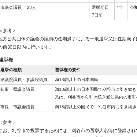
市議会議員
28人
選挙期日
4年
令和
7日前
＜参考＞
地方公共団体の議会の議員の任期満了による一般選挙又は任期満了
の前30日以内に行います。
選挙権
選挙の種類
選挙権の要件
衆議院議員・参議院議員
満18歳以上の日本国民
知事・県議会議員
満18歳以上の日本国民で刈谷市に引き続
又は、刈谷市から引き続き愛知県内の市町
市長・市議会議員
満18歳以上の国民で、刈谷市内に引き続
＜参考＞
なお、刈谷市で投票するためには、刈谷市の選挙人名簿に登録され