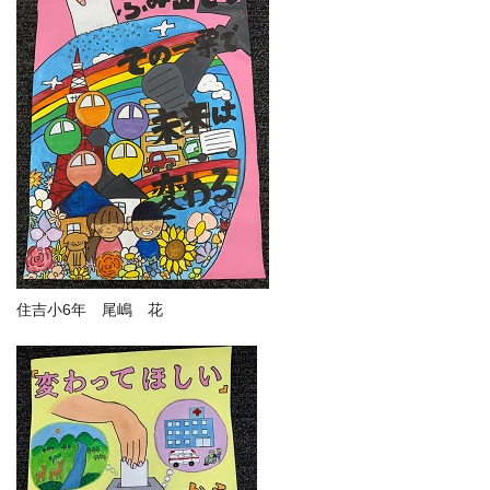
住吉小6年 尾嶋 花