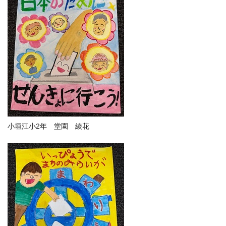
小垣江小2年 堂園 綾花